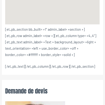
[et_pb_section bb_built= »1″ admin_label= »section »]
[et_pb_row admin_label= »row »][et_pb_column type= »4_4″]
[et_pb_text admin_label= »Text » background_layout= »light »
text_orientation= »left » use_border_color= »off »
border_color= »#ffffff » border_style= »solid »]
[/et_pb_text][/et_pb_column][/et_pb_row][/et_pb_section]
Demande de devis