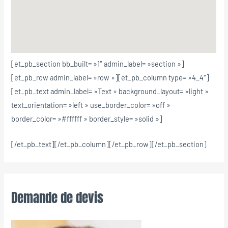
[et_pb_section bb_built= »1″ admin_label= »section »]
[et_pb_row admin_label= »row »][et_pb_column type= »4_4″]
[et_pb_text admin_label= »Text » background_layout= »light »
text_orientation= »left » use_border_color= »off »
border_color= »#ffffff » border_style= »solid »]
[/et_pb_text][/et_pb_column][/et_pb_row][/et_pb_section]
Demande de devis