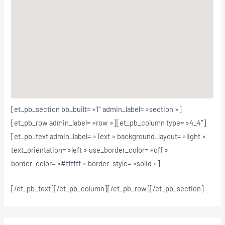
[et_pb_section bb_built= »1″ admin_label= »section »]
[et_pb_row admin_label= »row »][et_pb_column type= »4_4″]
[et_pb_text admin_label= »Text » background_layout= »light »
text_orientation= »left » use_border_color= »off »
border_color= »#ffffff » border_style= »solid »]
[/et_pb_text][/et_pb_column][/et_pb_row][/et_pb_section]