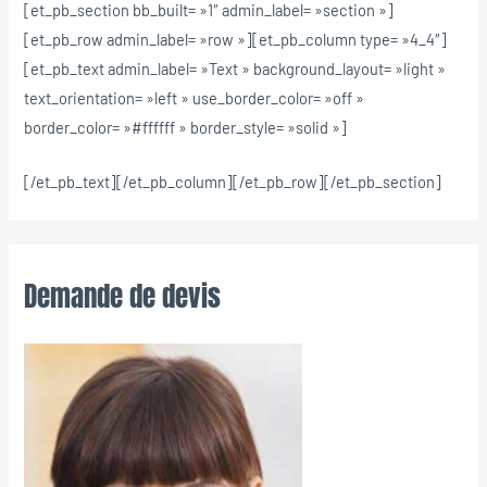
[et_pb_section bb_built= »1″ admin_label= »section »]
[et_pb_row admin_label= »row »][et_pb_column type= »4_4″]
[et_pb_text admin_label= »Text » background_layout= »light »
text_orientation= »left » use_border_color= »off »
border_color= »#ffffff » border_style= »solid »]
[/et_pb_text][/et_pb_column][/et_pb_row][/et_pb_section]
Demande de devis