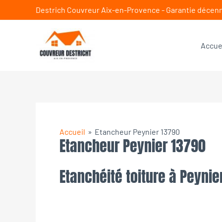
Aller
Destrich Couvreur Aix-en-Provence - Garantie décen
au
contenu
Accue
Accueil
Etancheur Peynier 13790
Etancheur Peynier 13790
Etanchéité toiture à Peynie