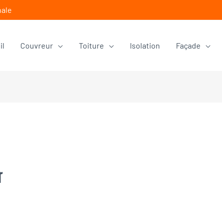
nale
il
Couvreur
Toiture
Isolation
Façade
r