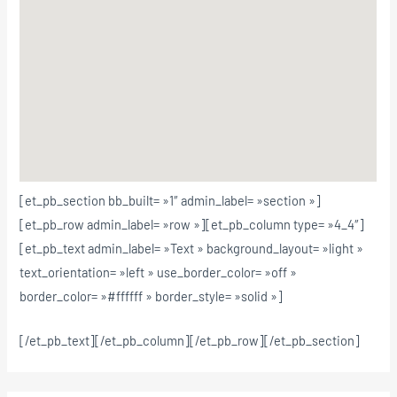
[et_pb_section bb_built= »1″ admin_label= »section »]
[et_pb_row admin_label= »row »][et_pb_column type= »4_4″]
[et_pb_text admin_label= »Text » background_layout= »light »
text_orientation= »left » use_border_color= »off »
border_color= »#ffffff » border_style= »solid »]
[/et_pb_text][/et_pb_column][/et_pb_row][/et_pb_section]