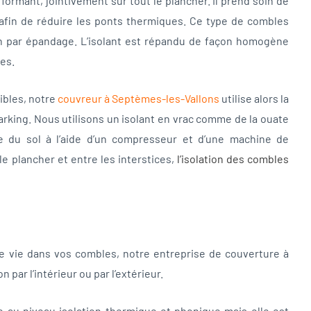
rformant, jointivement sur tout le plancher. Il prend soin de
s afin de réduire les ponts thermiques. Ce type de combles
n par épandage. L’isolant est répandu de façon homogène
ves.
ibles, notre
couvreur à Septèmes-les-Vallons
utilise alors la
sarking. Nous utilisons un isolant en vrac comme de la ouate
le du sol à l’aide d’un compresseur et d’une machine de
le plancher et entre les interstices,
l’
isolation des combles
e vie dans vos combles, notre entreprise de couverture à
 par l’intérieur ou par l’extérieur.
nte au niveau isolation thermique et phonique mais elle est