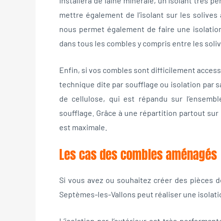
installera de laine minérale, un isolant très pe
mettre également de l’isolant sur les solive
nous permet également de faire une isolatio
dans tous les combles y compris entre les soli
Enfin, si vos combles sont difficilement access
technique dite par soufflage ou isolation par 
de cellulose, qui est répandu sur l’ensemb
soufflage. Grâce à une répartition partout sur 
est maximale.
Les cas des combles aménagés
Si vous avez ou souhaitez créer des pièces d
Septèmes-les-Vallons peut réaliser une isolation
L’isolation par l’extérieur est très performa