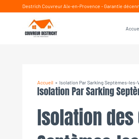
Aller
Destrich Couvreur Aix-en-Provence - Garantie décen
au
contenu
Accue
Accueil
Isolation Par Sarking Septèmes-les-
Isolation Par Sarking Sept
Isolation des