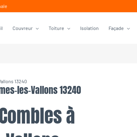
nale
il
Couvreur
Toiture
Isolation
Façade
Vallons 13240
èmes-les-Vallons 13240
 Combles à