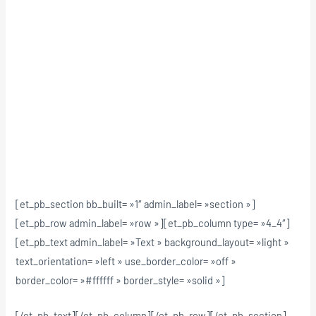
[et_pb_section bb_built= »1″ admin_label= »section »]
[et_pb_row admin_label= »row »][et_pb_column type= »4_4″]
[et_pb_text admin_label= »Text » background_layout= »light »
text_orientation= »left » use_border_color= »off »
border_color= »#ffffff » border_style= »solid »]
[/et_pb_text][/et_pb_column][/et_pb_row][/et_pb_section]