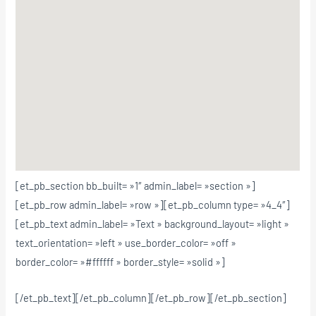
[et_pb_section bb_built= »1″ admin_label= »section »]
[et_pb_row admin_label= »row »][et_pb_column type= »4_4″]
[et_pb_text admin_label= »Text » background_layout= »light »
text_orientation= »left » use_border_color= »off »
border_color= »#ffffff » border_style= »solid »]
[/et_pb_text][/et_pb_column][/et_pb_row][/et_pb_section]