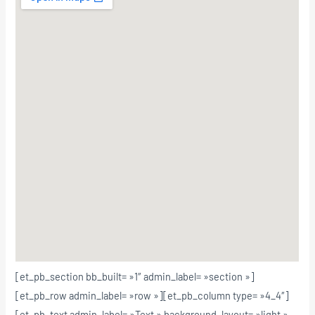
[et_pb_section bb_built= »1″ admin_label= »section »]
[et_pb_row admin_label= »row »][et_pb_column type= »4_4″]
[et_pb_text admin_label= »Text » background_layout= »light »