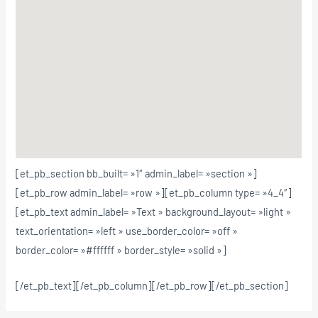
[et_pb_section bb_built= »1″ admin_label= »section »]
[et_pb_row admin_label= »row »][et_pb_column type= »4_4″]
[et_pb_text admin_label= »Text » background_layout= »light »
text_orientation= »left » use_border_color= »off »
border_color= »#ffffff » border_style= »solid »]
[/et_pb_text][/et_pb_column][/et_pb_row][/et_pb_section]