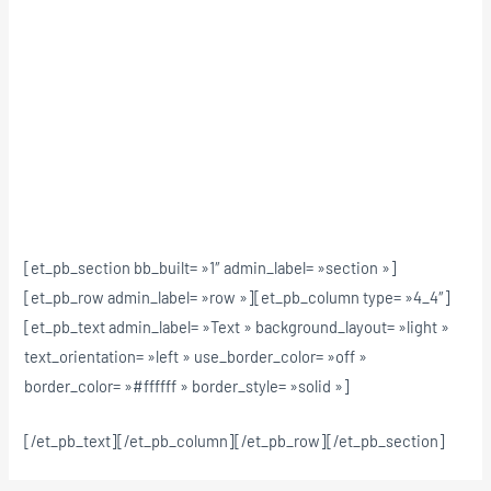
[et_pb_section bb_built= »1″ admin_label= »section »]
[et_pb_row admin_label= »row »][et_pb_column type= »4_4″]
[et_pb_text admin_label= »Text » background_layout= »light »
text_orientation= »left » use_border_color= »off »
border_color= »#ffffff » border_style= »solid »]
[/et_pb_text][/et_pb_column][/et_pb_row][/et_pb_section]