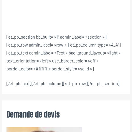
[et_pb_section bb_built= »1″ admin_label= »section »]
[et_pb_row admin_label= »row »][et_pb_column type= »4_4″]
[et_pb_text admin_label= »Text » background_layout= »light »
text_orientation= »left » use_border_color= »off »
border_color= »#ffffff » border_style= »solid »]
[/et_pb_text][/et_pb_column][/et_pb_row][/et_pb_section]
Demande de devis