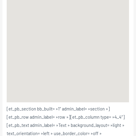
[et_pb_section bb_built= »1″ admin_label= »section »]
[et_pb_row admin_label= »row »][et_pb_column type= »4_4″]
[et_pb_text admin_label= »Text » background_layout= »light »
text_orientation= »left » use_border_color= »off »