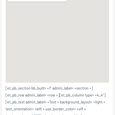
[et_pb_section bb_built= »1″ admin_label= »section »]
[et_pb_row admin_label= »row »][et_pb_column type= »4_4″]
[et_pb_text admin_label= »Text » background_layout= »light »
text_orientation= »left » use_border_color= »off »