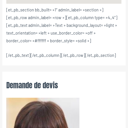
[et_pb_section bb_built= »1″ admin_label= »section »]
[et_pb_row admin_label= »row »][et_pb_column type= »4_4″]
[et_pb_text admin_label= »Text » background_layout= »light »
text_orientation= »left » use_border_color= »off »
border_color= »#ffffff » border_style= »solid »]
[/et_pb_text][/et_pb_column][/et_pb_row][/et_pb_section]
Demande de devis