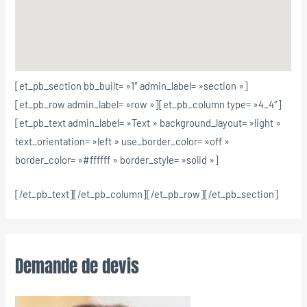
[et_pb_section bb_built= »1″ admin_label= »section »]
[et_pb_row admin_label= »row »][et_pb_column type= »4_4″]
[et_pb_text admin_label= »Text » background_layout= »light »
text_orientation= »left » use_border_color= »off »
border_color= »#ffffff » border_style= »solid »]
[/et_pb_text][/et_pb_column][/et_pb_row][/et_pb_section]
Demande de devis