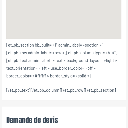
[et_pb_section bb_built= »1″ admin_label= »section »]
[et_pb_row admin_label= »row »][et_pb_column type= »4_4″]
[et_pb_text admin_label= »Text » background_layout= »light »
text_orientation= »left » use_border_color= »off »
border_color= »#ffffff » border_style= »solid »]
[/et_pb_text][/et_pb_column][/et_pb_row][/et_pb_section]
Demande de devis